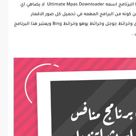
ولا يزال يعملون على تطويره بشكل مستمر هذا البرنامج اسمه Ultimate Mpas Downloader لا يضاهي اي
 كونه من البرامج المهمه في تحميل كل صور الاقمار
الصناعيه والخرائط الطبوغرافيه و خرائط الطرق وخرائط جوجل وخرائط يوهو وخرائط Bing ويعتبر هذا البرنامج
.