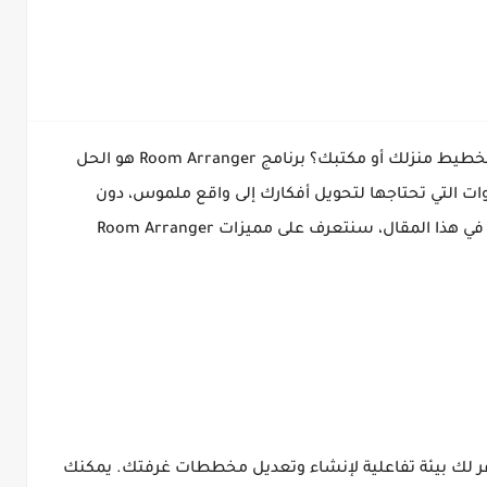
هل تبحث عن أداة سهلة الاستخدام لتصميم وتخطيط منزلك أو مكتبك؟ برنامج Room Arranger هو الحل
أدوات التي تحتاجها لتحويل أفكارك إلى واقع ملموس، دون
الحاجة إلى أي خبرة سابقة في التصميم الداخلي. في هذا المقال، سنتعرف على مميزات Room Arranger
يوفر لك بيئة تفاعلية لإنشاء وتعديل مخططات غرفتك. يمكنك