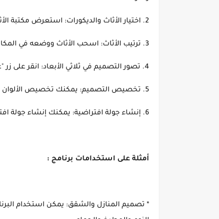
2. اختيار الأثاث والديكورات: استعرض مكتبة الأثاث والديكورات واختر القطع التي تريد إضافتها إلى تصميمك.
3. ترتيب الأثاث: اسحب الأثاث ووضعه في المكان المطلوب على المخطط.
4. تصور التصميم في ثلاثي الأبعاد: انقر على زر "عرض ثلاثي الأبعاد" لرؤية تصميمك بشكل واقعي.
5. تخصيص التصميم: يمكنك تخصيص الألوان والمواد والأنسجة لكل عنصر في التصميم.
6. إنشاء جولة افتراضية: يمكنك إنشاء جولة افتراضية لتصميمك ومشاركتها مع الآخرين.
أمثلة على استخدامات برنامج :
* تصميم المنازل والشقق: يمكن استخدام البرن