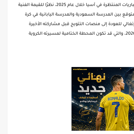
ويُعد نهائي النصر ضد غامبا أوساكا من أكثر المباريات المنتظرة في آسيا خلال عام 2025، نظرًا للقيمة الفنية
لمتوقع بين المدرسة السعودية والمدرسة اليابانية في كرة
رتغالي للعودة إلى منصات التتويج قبل مشاركته الأخيرة
المحتملة مع منتخب البرتغال في كأس العالم 2026، والتي قد تكون المحطة الختامية لمسيرته الكروية