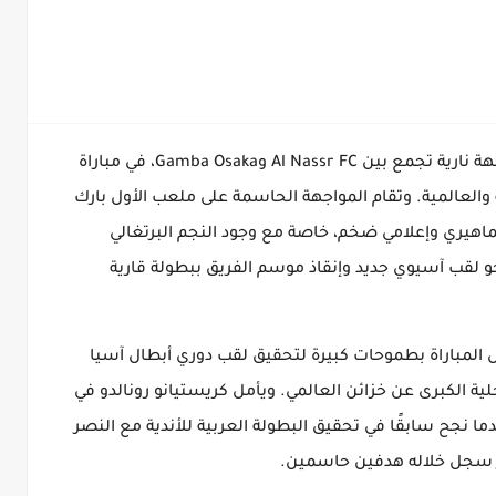
يشهد نهائي دوري أبطال آسيا الثاني 2025 مواجهة نارية تجمع بين Al Nassr FC وGamba Osaka، في مباراة
والعالمية. وتقام المواجهة الحاسمة على ملعب الأول بارك
يري وإعلامي ضخم، خاصة مع وجود النجم البرتغالي
دة النصر نحو لقب آسيوي جديد وإنقاذ موسم الفريق ببطولة قارية
ل المباراة بطموحات كبيرة لتحقيق لقب دوري أبطال آسيا
ة الكبرى عن خزائن العالمي. ويأمل كريستيانو رونالدو في
ا نجح سابقًا في تحقيق البطولة العربية للأندية مع النصر
ر سجل خلاله هدفين حاسمين.