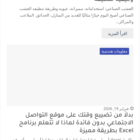
العشب الصناعي: استخداماته، مميزاته، عيوبه وطريقة تنظيفه العشب
الصناعي أصبح اليوم خيارًا مثاليًا للعديد من المنازل، الحدائق، الملاعب
والمراكز...
اقرأ المزيد
معلومات هندسية
فبراير 19, 2026
بدلاً من تضييع وقتك على موقع التواصل
الاجتماعي بدون فائدة لماذا لا تتعلم برنامج
Excel بطريقة مميزة
إكسل Excel: أسرار وخفايا تجعل إدارة البيانات وتحليلها أسهل من أي وقت